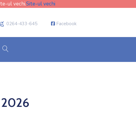
ite-ul vechi.
Site-ul vechi
icon
0264-433-645
Facebook
cauta
i 2026