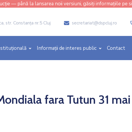
cție — până la lansarea noii versiuni, găsiți informațiile pe s
, str. Constanţa nr.5 Cluj
secretariat@dspcluj.ro
icon
stituțională
Informații de interes public
Contact
Mondiala fara Tutun 31 ma