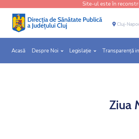
Site-ul este în reconstru
Cluj-Napoca
Acasă
Despre Noi
Legislație
Transparență in
Ziua 