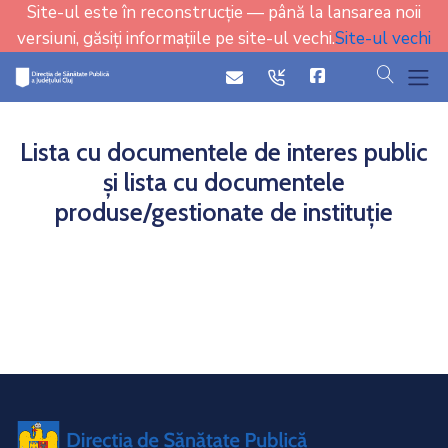
Site-ul este în reconstrucție — până la lansarea noii
versiuni, găsiți informațiile pe site-ul vechi.
Site-ul vechi
cauta
icon
icon
Lista cu documentele de interes public
și lista cu documentele
produse/gestionate de instituție