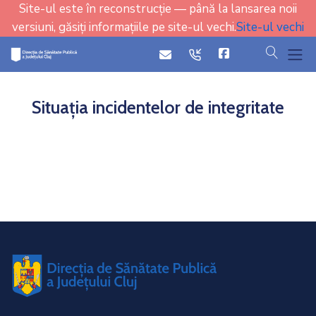
Site-ul este în reconstrucție — până la lansarea noii
versiuni, găsiți informațiile pe site-ul vechi.
Site-ul vechi
cauta
icon
icon
Situația incidentelor de integritate