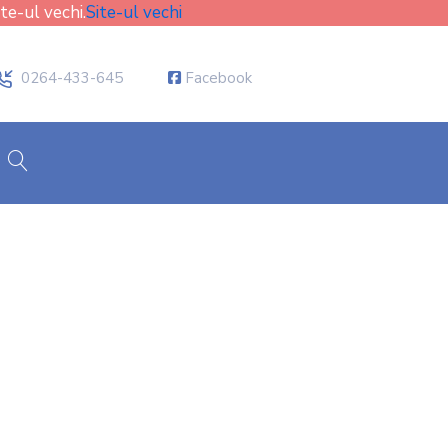
ite-ul vechi.
Site-ul vechi
icon
0264-433-645
Facebook
cauta