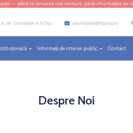
cție — până la lansarea noii versiuni, găsiți informațiile pe s
, str. Constanţa nr.5 Cluj
secretariat@dspcluj.ro
icon
stituțională
Informații de interes public
Contact
Despre Noi