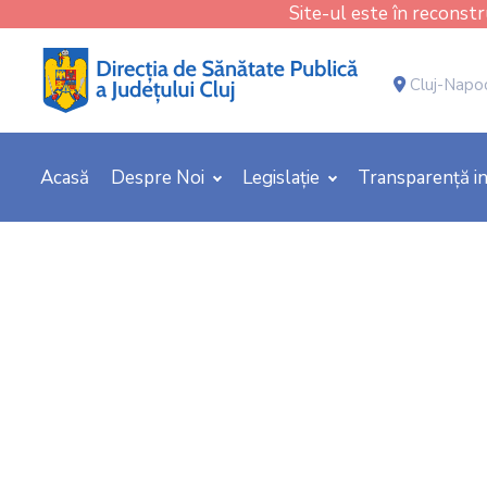
Site-ul este în reconstru
Cluj-Napoca
Acasă
Despre Noi
Legislație
Transparență in