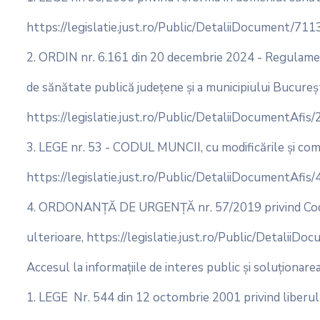
https://legislatie.just.ro/Public/DetaliiDocument/711
2. ORDIN nr. 6.161 din 20 decembrie 2024 - Regulamentu
de sănătate publică județene și a municipiului București
https://legislatie.just.ro/Public/DetaliiDocumentAfis
3. LEGE nr. 53 - CODUL MUNCII, cu modificările și comp
https://legislatie.just.ro/Public/DetaliiDocumentAfis
4. ORDONANȚĂ DE URGENȚĂ nr. 57/2019 privind Codul a
ulterioare, https://legislatie.just.ro/Public/DetaliiD
Accesul la informaţiile de interes public și soluţionarea
1. LEGE Nr. 544 din 12 octombrie 2001 privind liberul a