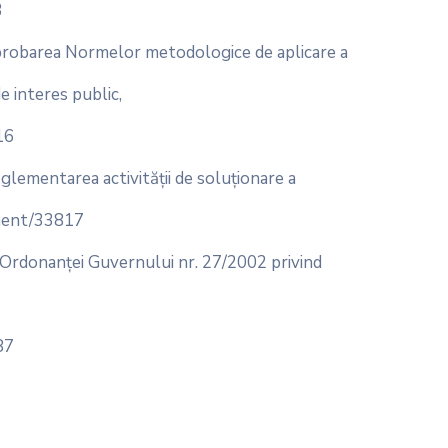
3
robarea Normelor metodologice de aplicare a
de interes public,
16
lementarea activităţii de soluţionare a
cument/33817
 Ordonanţei Guvernului nr. 27/2002 privind
87