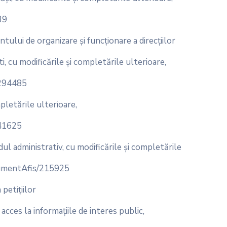
39
lui de organizare și funcționare a direcțiilor
, cu modificările și completările ulterioare,
/294485
letările ulterioare,
/41625
dministrativ, cu modificările și completările
ocumentAfis/215925
 petiţiilor
cces la informaţiile de interes public,