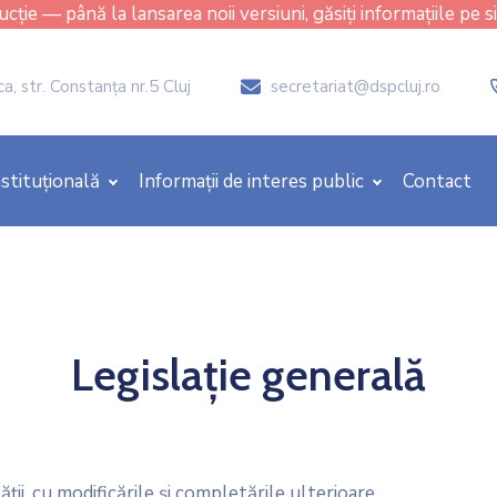
cție — până la lansarea noii versiuni, găsiți informațiile pe s
, str. Constanţa nr.5 Cluj
secretariat@dspcluj.ro
icon
stituțională
Informații de interes public
Contact
Legislație generală
ii, cu modificările şi completările ulterioare,