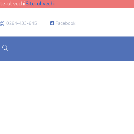
ite-ul vechi.
Site-ul vechi
icon
0264-433-645
Facebook
cauta