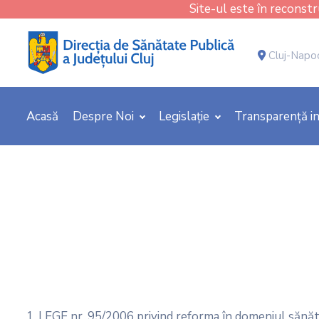
Site-ul este în reconstru
Cluj-Napoca
Acasă
Despre Noi
Legislație
Transparență in
1. LEGE nr. 95/2006 privind reforma în domeniul sănătăţ