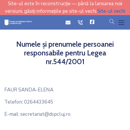
Site-ul este în reconstrucție — până la lansarea noii
versiuni, găsiți informațiile pe site-ul vechi.
Site-ul vechi
cauta
icon
icon
Numele și prenumele persoanei
responsabile pentru Legea
nr.544/2001
FAUR SANDA-ELENA
Telefon: 0264433645
E-mail: secretariat@dspcluj.ro