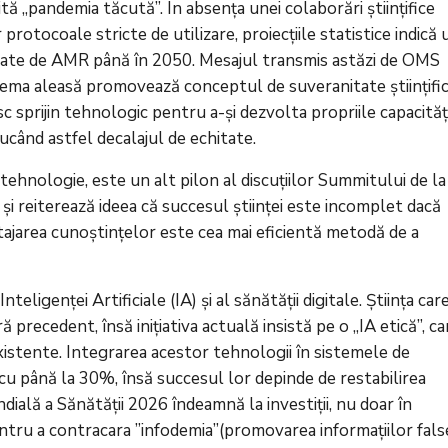
ită „pandemia tăcută”. În absența unei colaborări științifice
rotocoale stricte de utilizare, proiecțiile statistice indică 
uzate de AMR până în 2050. Mesajul transmis astăzi de OMS
. Tema aleasă promovează conceptul de suveranitate științifi
esc sprijin tehnologic pentru a-și dezvolta propriile capacităț
ucând astfel decalajul de echitate.
ehnologie, este un alt pilon al discuțiilor Summitului de la
și reiterează ideea că succesul științei este incomplet dacă
rtajarea cunoștințelor este cea mai eficientă metodă de a
ligenței Artificiale (IA) și al sănătății digitale. Știința car
precedent, însă inițiativa actuală insistă pe o „IA etică”, ca
xistente. Integrarea acestor tehnologii în sistemele de
 cu până la 30%, însă succesul lor depinde de restabilirea
ndială a Sănătății 2026 îndeamnă la investiții, nu doar în
pentru a contracara ”infodemia”(promovarea informațiilor fals