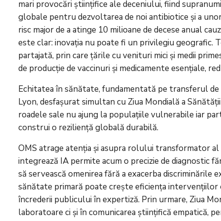
mari provocări științifice ale deceniului, fiind supranum
globale pentru dezvoltarea de noi antibiotice și a unor p
risc major de a atinge 10 milioane de decese anual ca
este clar: inovația nu poate fi un privilegiu geografic
partajată, prin care țările cu venituri mici și medii prim
de producție de vaccinuri și medicamente esențiale, red
Echitatea în sănătate, fundamentată pe transferul de t
Lyon, desfașurat simultan cu Ziua Mondială a Sănătății 
roadele sale nu ajung la populațiile vulnerabile iar pa
construi o reziliență globală durabilă.
OMS atrage atenția și asupra rolului transformator al Inte
integrează IA permite acum o precizie de diagnostic fără 
să servească omenirea fără a exacerba discriminările e
sănătate primară poate crește eficiența intervențiilor
încrederii publicului în expertiză. Prin urmare, Ziua Mo
laboratoare ci și în comunicarea științifică empatică, 