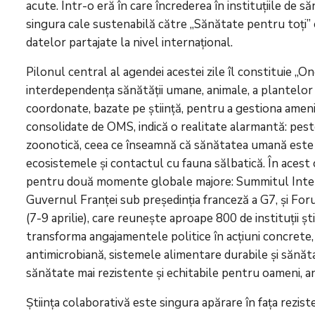
acute. Într-o eră în care încrederea în instituțiile de 
singura cale sustenabilă către „Sănătate pentru toți” e
datelor partajate la nivel internațional.
Pilonul central al agendei acestei zile îl constituie 
interdependența sănătății umane, animale, a plantelor 
coordonate, bazate pe știință, pentru a gestiona amenin
consolidate de OMS, indică o realitate alarmantă: pest
zoonotică, ceea ce înseamnă că sănătatea umană este 
ecosistemele și contactul cu fauna sălbatică. În acest
pentru două momente globale majore: Summitul Interna
Guvernul Franței sub președinția franceză a G7, și F
(7-9 aprilie), care reunește aproape 800 de instituții șt
transforma angajamentele politice în acțiuni concrete, 
antimicrobiană, sistemele alimentare durabile și sănăt
sănătate mai rezistente și echitabile pentru oameni, an
Știința colaborativă este singura apărare în fața rezi