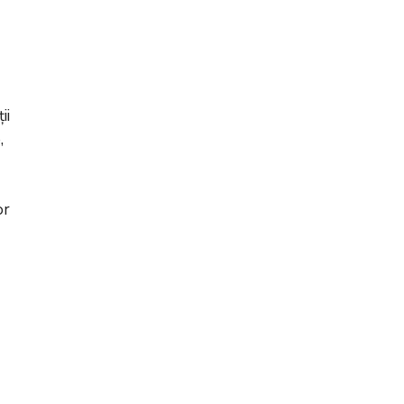
ii
,
or