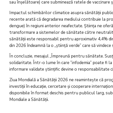
sau înșelătoare) care subminează ratele de vaccinare ș
Impactul schimbărilor climatice asupra sănătății publice
recente arată că degradarea mediului contribuie la prol
dengue) în regiuni anterior neafectate. Știința ne oferă
transformare a sistemelor de sănătate către neutralit
sănătății este responsabil pentru aproximativ 4,4% din
din 2026 îndeamnă la o „știință verde” care să vindece 
În concluzie, mesajul „Împreună pentru sănătate. Susți
solidaritate. Într-o lume în care ”infodemia” poate fi l
informare validate științific devine o responsabilitate ci
Ziua Mondială a Sănătății 2026 ne reamintește că progre
investiții în educație, cercetare și cooperare internați
disponibile în format deschis pentru publicul larg, sub
Mondiale a Sănătății.