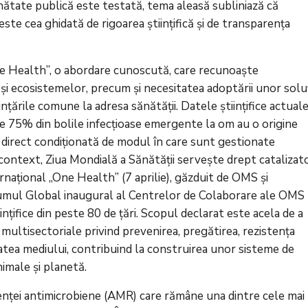
sănătate publică este testată, tema aleasă subliniază că
ste cea ghidată de rigoarea științifică și de transparența
„One Health”, o abordare cunoscută, care recunoaște
și ecosistemelor, precum și necesitatea adoptării unor soluț
țările comune la adresa sănătății. Datele științifice actuale
e 75% din bolile infecțioase emergente la om au o origine
direct condiționată de modul în care sunt gestionate
 context, Ziua Mondială a Sănătății servește drept catalizat
țional „One Health” (7 aprilie), găzduit de OMS și
orumul Global inaugural al Centrelor de Colaborare ale OMS
iințifice din peste 80 de țări. Scopul declarat este acela de a
multisectoriale privind prevenirea, pregătirea, rezistența
atea mediului, contribuind la construirea unor sisteme de
imale și planetă.
stenței antimicrobiene (AMR) care rămâne una dintre cele mai