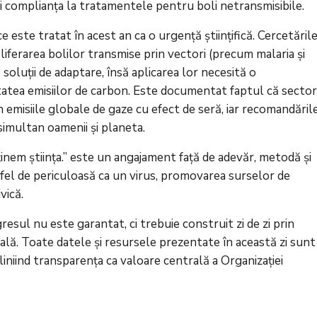
i complianța la tratamentele pentru boli netransmisibile.
 este tratat în acest an ca o urgență științifică. Cercetăril
iferarea bolilor transmise prin vectori (precum malaria și
 soluții de adaptare, însă aplicarea lor necesită o
atea emisiilor de carbon. Este documentat faptul că secto
 emisiile globale de gaze cu efect de seră, iar recomandăril
simultan oamenii și planeta.
nem știința.” este un angajament față de adevăr, metodă și
a fel de periculoasă ca un virus, promovarea surselor de
vică.
sul nu este garantat, ci trebuie construit zi de zi prin
onală. Toate datele și resursele prezentate în această zi sunt
liniind transparența ca valoare centrală a Organizației