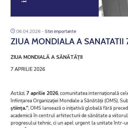
icon
06.04.2026
-
Stiri importante
ZIUA MONDIALA A SANATATII 7
ZIUA MONDIALĂ A SĂNĂTĂȚII
7 APRILIE 2026
Astăzi,
7 aprilie 2026
, comunitatea internațională ce
înființarea Organizației Mondiale a Sănătății (OMS). S
știința.”
, OMS lansează o inițiativă globală fără preced
academică în centrul arhitecturii de sănătate a viitor
progresului tehnic, ci un apel urgent la unitate într-u