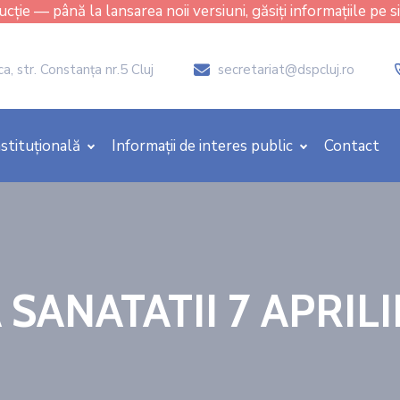
cție — până la lansarea noii versiuni, găsiți informațiile pe s
, str. Constanţa nr.5 Cluj
secretariat@dspcluj.ro
icon
stituțională
Informații de interes public
Contact
SANATATII 7 APRILI