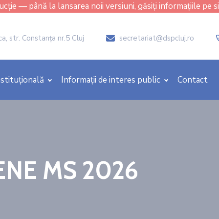
cție — până la lansarea noii versiuni, găsiți informațiile pe s
, str. Constanţa nr.5 Cluj
secretariat@dspcluj.ro
icon
stituțională
Informații de interes public
Contact
NE MS 2026