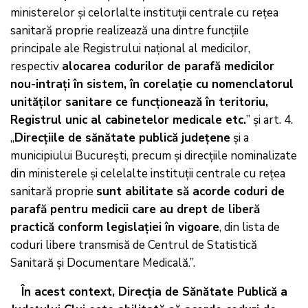
ministerelor şi celorlalte instituţii centrale cu reţea
sanitară proprie realizează una dintre funcţiile
principale ale Registrului naţional al medicilor,
respectiv
alocarea codurilor de parafă medicilor
nou-intraţi în sistem, în corelaţie cu nomenclatorul
unităţilor sanitare ce funcţionează în teritoriu,
Registrul unic al cabinetelor medicale etc.
” și art. 4.
„
Direcţiile de sănătate publică judeţene
şi a
municipiului Bucureşti, precum şi direcţiile nominalizate
din ministerele şi celelalte instituţii centrale cu reţea
sanitară proprie
sunt abilitate să acorde coduri de
parafă pentru medicii care au drept de liberă
practică conform legislaţiei în vigoare
, din lista de
coduri libere transmisă de Centrul de Statistică
Sanitară şi Documentare Medicală.”.
În acest context, Direcţia de Sănătate Publică a