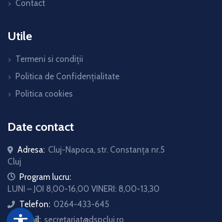
Contact
Utile
Termeni si condiții
Politica de Confidențialitate
Politica cookies
Date contact
Adresa:
Cluj-Napoca, str. Constanţa nr.5
Cluj
icon
Program lucru:
LUNI – JOI 8,00-16,00 VINERI: 8,00-13,30
Telefon:
0264-433-645
icon
accessibility
Email:
secretariat@dspcluj.ro
icon