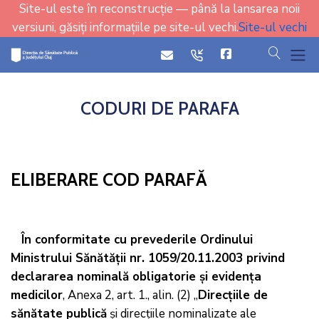
Site-ul este în reconstrucție — până la lansarea noii
versiuni, găsiți informațiile pe site-ul vechi.
Site-ul vechi
cauta
icon
icon
CODURI DE PARAFA
ELIBERARE COD PARAFĂ
În conformitate cu prevederile
Ordinului
Ministrului Sănătăţii nr. 1059/20.11.2003 privind
declararea nominală obligatorie şi evidenţa
medicilor
, Anexa 2, art. 1., alin. (2) „
Direcţiile de
sănătate publică
şi direcţiile nominalizate ale