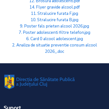
12. Brosura adolescenti.pdf
14. Flyer gravide alcool.pdf
11. Stralucire furata F.jpg
10. Stralucire furata B.jpg
9. Poster fals prieten alcool 2026.jpg
7. Poster adolescenti filtre telefon.jpg
6. Card 0 alcool adolescent.jpg
2. Analiza de situatie preventie consum alcool
2026_.doc
Suport